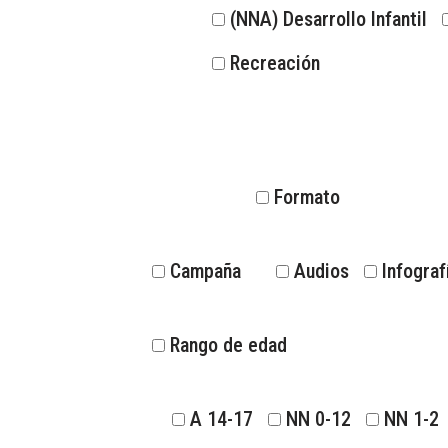
(NNA) Desarrollo Infantil
Recreación
Formato
Campaña
Audios
Infograf
Rango de edad
A 14-17
NN 0-12
NN 1-2