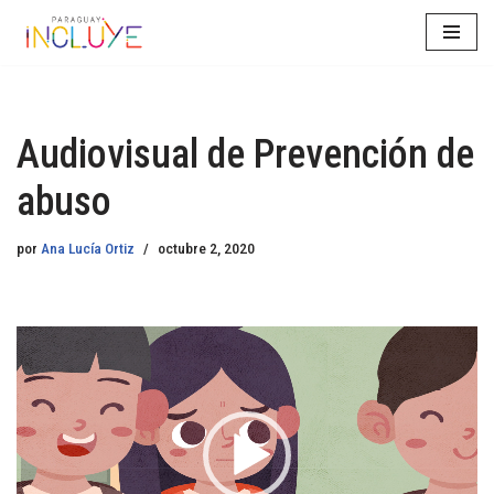
Saltar
al
contenido
Audiovisual de Prevención de
abuso
por
Ana Lucía Ortiz
octubre 2, 2020
R
e
p
r
o
d