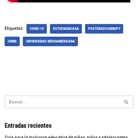
Etiquetas:
COVID-19
ESTUDIAENCASA
POSTGRADOUNIBEPY
UNIBE
UNIVERSIDAD IBEROAMERICANA
Entradas recientes
Guía para la inclusion educativa de niñas, niños y adolescentes