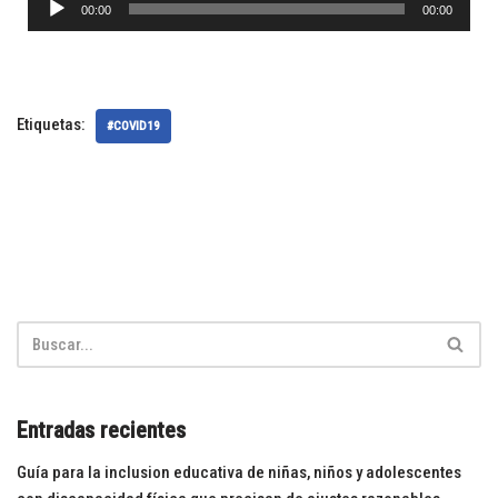
00:00
00:00
e
p
r
o
Etiquetas:
#COVID19
d
u
c
t
o
r
d
e
a
u
d
i
Entradas recientes
o
Guía para la inclusion educativa de niñas, niños y adolescentes